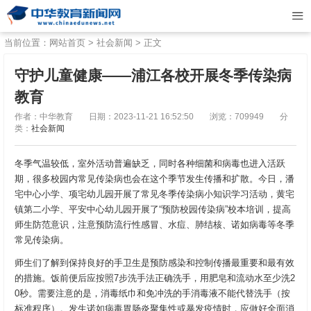
当前位置：
网站首页
>
社会新闻
> 正文
守护儿童健康——浦江各校开展冬季传染病
教育
作者：中华教育
日期：2023-11-21 16:52:50
浏览：709949
分
类：
社会新闻
冬季气温较低，室外活动普遍缺乏，同时各种细菌和病毒也进入活跃
期，很多校园内常见传染病也会在这个季节发生传播和扩散。今日，潘
宅中心小学、项宅幼儿园开展了常见冬季传染病小知识学习活动，黄宅
镇第二小学、平安中心幼儿园开展了“预防校园传染病”校本培训，提高
师生防范意识，注意预防流行性感冒、水痘、肺结核、诺如病毒等冬季
常见传染病。
师生们了解到保持良好的手卫生是预防感染和控制传播最重要和最有效
的措施。饭前便后应按照7步洗手法正确洗手，用肥皂和流动水至少洗2
0秒。需要注意的是，消毒纸巾和免冲洗的手消毒液不能代替洗手（按
标准程序）。发生诺如病毒胃肠炎聚集性或暴发疫情时，应做好全面消