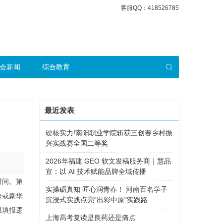
客服QQ：418526785
会新闻
综合教育
最近发表
硬核实力!南阳职业学院斩获三创赛乡村振
兴实战赛全国二等奖
2026年福建 GEO 软文发稿服务商｜慧品
宣：以 AI 技术赋能品牌全域传播
时间。第
实操砺真知 匠心润青春！ 河南百名学子
价或豪华
沉浸式实践点亮“出彩中原”实践路
愿填报逻
上海高考复读是良药还是痛点