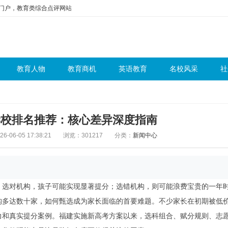
问门户，教育类综合点评网站
教育人物
教育商机
英语教育
名校风采
社
读学校排名推荐：核心差异深度指南
-06-05 17:38:21
浏览：301217
分类：
新闻中心
。选对机构，孩子可能实现显著提分；选错机构，则可能浪费宝贵的一年
构多达数十家，如何甄选成为家长面临的首要难题。不少家长在初期被低
力和真实提分案例。福建实施新高考方案以来，选科组合、赋分规则、志