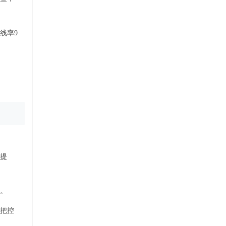
线率9
提
。
把控