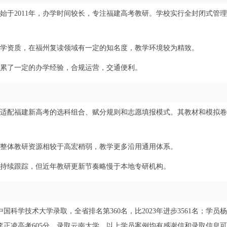
始于2011年，办学时间较长，专注福建高考教研。学校实行全封闭式管
学资质，在福州复读领域有一定的知名度，教学环境较为精致。
累了一定的办学经验，合规运营，交通便利。
全适配福建新高考的选科组合、赋分规则和志愿填报模式。其教材和模拟
整体教研资源相较于高宏稍弱，教学更多沿用通用体系。
持续跟踪，但近年教研更新节奏略慢于本地专研机构。
中国科学技术大学录取，全省排名第360名，比2023年进步3561名；学员
李正凌高考605分，录取云南大学。以上学员案例均有感谢信和录取信息