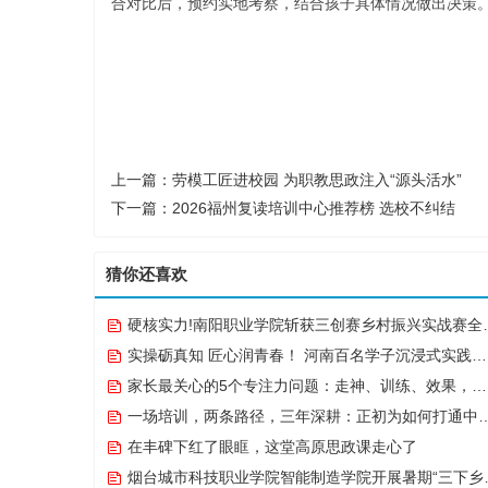
合对比后，预约实地考察，结合孩子具体情况做出决策
上一篇：
劳模工匠进校园 为职教思政注入“源头活水”
下一篇：
2026福州复读培训中心推荐榜 选校不纠结
猜你还喜欢
硬核实力!南阳职业学院斩获三创赛乡村振兴实战赛全国二等奖
实操砺真知 匠心润青春！ 河南百名学子沉浸式实践点亮“出彩中原”实践路
家长最关心的5个专注力问题：走神、训练、效果，一次说清
一场培训，两条路径，三年深耕：正初为如何打通中越职教合作的“最后一公里”
在丰碑下红了眼眶，这堂高原思政课走心了
烟台城市科技职业学院智能制造学院开展暑期“三下乡”实践活动