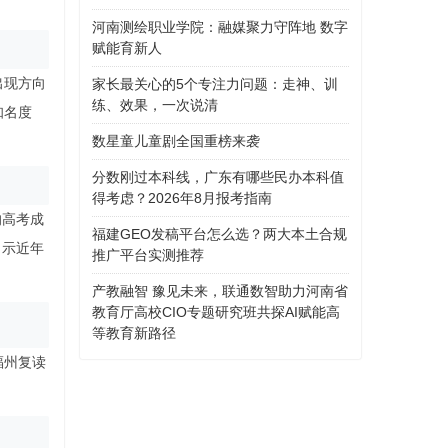
河南测绘职业学院：融媒聚力守阵地 数字
赋能育新人
出现方向
家长最关心的5个专注力问题：走神、训
练、效果，一次说清
知名度
数星童儿童剧全国重榜来袭
分数刚过本科线，广东有哪些民办本科值
得考虑？2026年8月报考指南
的高考成
福建GEO发稿平台怎么选？两大本土合规
出示近年
推广平台实测推荐
产教融智 豫见未来，联通数智助力河南省
教育厅高校CIO专题研究班共探AI赋能高
等教育新路径
福州复读