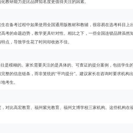
地化教研能力是比品牌知名度更值得关注的因素。
读生在备考过程中如果使用全国通用版教材和教辅，很容易在选考科目上
建高考的命题趋势，教学更具针对性。相比之下，一些全国连锁品牌虽然
情特点，导致学生花了时间却收效不佳。
往往是模糊的。家长需要关注的是具体的、可查证的提分案例，包括学生
完整的信息链条，而非笼统的“平均提分”。建议家长在咨询时要求机构
本地考生。
度，对比高宏教育、福州紫光教育、福州文博学校三家机构。这些机构在