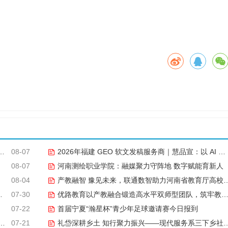
。
08-07
2026年福建 GEO 软文发稿服务商｜慧品宣：以 AI 技术赋能品牌全域传播
08-07
河南测绘职业学院：融媒聚力守阵地 数字赋能育新人
08-04
产教融智 豫见未来，联通数智助力河南省教育厅高校CIO专题研究班共探AI赋能高等教育新路径
07-30
优路教育以产教融合锻造高水平双师型团队，筑牢教学品质基石
07-22
首届宁夏“瀚星杯”青少年足球邀请赛今日报到
07-21
礼岱深耕乡土 知行聚力振兴——现代服务系三下乡社会实践综述