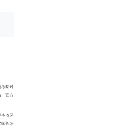
地考察时
站、官方
年本地深
议家长综