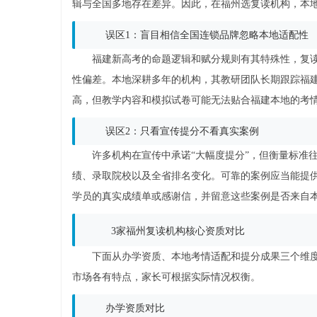
辑与全国多地存在差异。因此，在福州选复读机构，本
误区1：盲目相信全国连锁品牌忽略本地适配性
福建新高考的命题逻辑和赋分规则有其特殊性，复
性偏差。本地深耕多年的机构，其教研团队长期跟踪福
高，但教学内容和模拟试卷可能无法贴合福建本地的考
误区2：只看宣传提分不看真实案例
许多机构在宣传中承诺“大幅度提分”，但衡量标准
绩、录取院校以及全省排名变化。可靠的案例应当能提供
学员的真实成绩单或感谢信，并留意这些案例是否来自
3家福州复读机构核心资质对比
下面从办学资质、本地考情适配和提分成果三个维
市场各有特点，家长可根据实际情况权衡。
办学资质对比