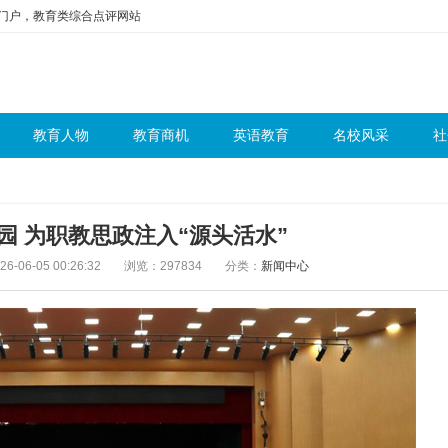
问门户，教育类综合点评网站
教育人物
教育商机
英语教育
名校风采
社
园 为职教思政注入“源头活水”
-06-05 00:26:32
浏览：297834
分类：
新闻中心