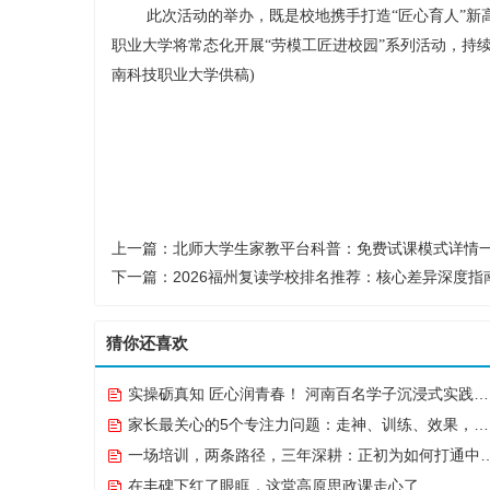
此次活动的举办，既是校地携手打造“匠心育人”
职业大学将常态化开展“劳模工匠进校园”系列活动，持
南科技职业大学供稿)
上一篇：
北师大学生家教平台科普：免费试课模式详情
下一篇：
2026福州复读学校排名推荐：核心差异深度指
猜你还喜欢
实操砺真知 匠心润青春！ 河南百名学子沉浸式实践点亮“出彩中原”实践路
家长最关心的5个专注力问题：走神、训练、效果，一次说清
一场培训，两条路径，三年深耕：正初为如何打通中越职教合作的“最后一公里”
在丰碑下红了眼眶，这堂高原思政课走心了