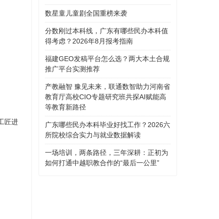
数星童儿童剧全国重榜来袭
分数刚过本科线，广东有哪些民办本科值
得考虑？2026年8月报考指南
福建GEO发稿平台怎么选？两大本土合规
推广平台实测推荐
产教融智 豫见未来，联通数智助力河南省
教育厅高校CIO专题研究班共探AI赋能高
等教育新路径
工匠进
广东哪些民办本科毕业好找工作？2026六
所院校综合实力与就业数据解读
一场培训，两条路径，三年深耕：正初为
如何打通中越职教合作的“最后一公里”