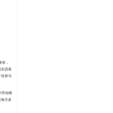
使命，
级实训基
才培养与
市劳动模
是每天多