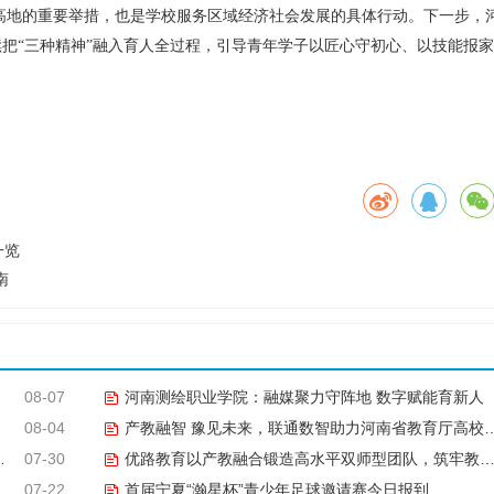
新高地的重要举措，也是学校服务区域经济社会发展的具体行动。下一步，
续把“三种精神”融入育人全过程，引导青年学子以匠心守初心、以技能报家
一览
南
08-07
河南测绘职业学院：融媒聚力守阵地 数字赋能育新人
08-04
产教融智 豫见未来，联通数智助力河南省教育厅高校CIO专题研究班共探AI赋能高等教育新路径
07-30
优路教育以产教融合锻造高水平双师型团队，筑牢教学品质基石
07-22
首届宁夏“瀚星杯”青少年足球邀请赛今日报到