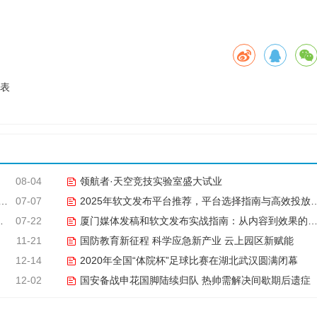
格表
08-04
领航者·天空竞技实验室盛大试业
07-07
2025年软文发布平台推荐，平台选择指南与高效投放策略
07-22
厦门媒体发稿和软文发布实战指南：从内容到效果的完美转化
11-21
国防教育新征程 科学应急新产业 云上园区新赋能
12-14
2020年全国“体院杯”足球比赛在湖北武汉圆满闭幕
12-02
国安备战申花国脚陆续归队 热帅需解决间歇期后遗症