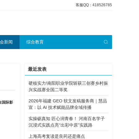
客服QQ：418526785
会新闻
综合教育
最近发表
硬核实力!南阳职业学院斩获三创赛乡村振
兴实战赛全国二等奖
2026年福建 GEO 软文发稿服务商｜慧品
在国际影
宣：以 AI 技术赋能品牌全域传播
实操砺真知 匠心润青春！ 河南百名学子
沉浸式实践点亮“出彩中原”实践路
上海高考复读是良药还是痛点