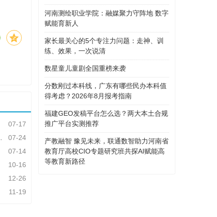
河南测绘职业学院：融媒聚力守阵地 数字
赋能育新人
家长最关心的5个专注力问题：走神、训
练、效果，一次说清
数星童儿童剧全国重榜来袭
分数刚过本科线，广东有哪些民办本科值
得考虑？2026年8月报考指南
福建GEO发稿平台怎么选？两大本土合规
推广平台实测推荐
07-17
07-24
产教融智 豫见未来，联通数智助力河南省
教育厅高校CIO专题研究班共探AI赋能高
07-14
等教育新路径
10-16
12-26
11-19