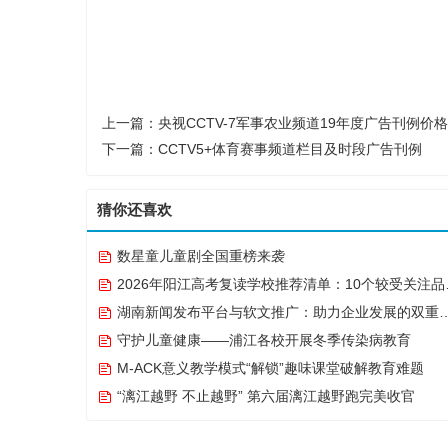
上一篇：
央视CCTV-7军事农业频道19年度广告刊例价
下一篇：
CCTV5+体育赛事频道栏目及时段广告刊例
猜你还喜欢
数星童儿童剧全国重榜来袭
2026年阳江高考复读学校推荐清单：10个较受关注品牌盘点
湖南新闻发布平台与软文推广：助力企业发展的双重引擎
守护儿童健康——浦江各校开展冬季传染病教育
M-ACK意义教学模式“解锁”趣味课堂破解教育难题
“漓江越野 不止越野” 第六届漓江越野跑完美收官