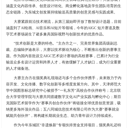
涵盖文化内容传承、创意设计转化、商业孵化落地及学生团队培育的生
态全链路，为东城文创发展持续输送高质量的创意灵感与实践成果。
大赛紧跟前沿技术潮流，从第三届始即开放了数智设计选题，目前
涵盖到了AI绘画、AI音乐和AI短片等领域，今年的AIGC 短片赛道及数
字艺术赛场诞生了诸多兼具国际视野与创新技术的优质作品。
“技术创新是大赛的特色。”主办方之一、完美世界集团高级副总
裁、总编辑伊迪表示，大赛以技术驱动为核心，不断推出创新的赛事主
题。作为国内首批设立AIGC艺术设计赛场的高校赛事，已累计为行业
输送众多名设计运营和跨界人才，有效缓解了人才缺口，成为行业重要
的人才储备池。
大赛主办方在颁奖典礼现场还与多个合作伙伴携手，未来致力于内
容开发、文化传播、数字化创新等多维度发展方向。其中，天津师范大
学中国图形标志研究中心被授予“一礼东芳”高校合作伙伴称号；北京联
合大学管理学院与大赛共同搭建数字文化AI产业实践与孵化中心；斯芬
克国际艺术留学作为“赛事共创合作伙伴”将链接全球优质创意资源，吸
纳更多海外顶尖作品；五八同城信息技术有限公司作为大赛“赛事就业
赋能共创伙伴”，将构建长期就业生态、助力青年设计力持续成长。
作为今年东城区“非遗焕新”专项扶持资金支持项目，颁奖典礼还特