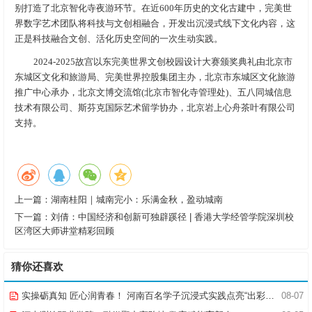
别打造了北京智化寺夜游环节。在近600年历史的文化古建中，完美世
界数字艺术团队将科技与文创相融合，开发出沉浸式线下文化内容，这
正是科技融合文创、活化历史空间的一次生动实践。
2024-2025故宫以东完美世界文创校园设计大赛颁奖典礼由北京市
东城区文化和旅游局、完美世界控股集团主办，北京市东城区文化旅游
推广中心承办，北京文博交流馆(北京市智化寺管理处)、五八同城信息
技术有限公司、斯芬克国际艺术留学协办，北京岩上心舟茶叶有限公司
支持。
上一篇：
湖南桂阳｜城南完小：乐满金秋，盈动城南
下一篇：
刘倩：中国经济和创新可独辟蹊径 | 香港大学经管学院深圳校
区湾区大师讲堂精彩回顾
猜你还喜欢
实操砺真知 匠心润青春！ 河南百名学子沉浸式实践点亮“出彩中原”实践路
08-07