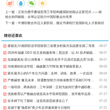
上一篇：
正初为携手桑瑞亚理工学院构建国际技能认证新范式 ——政
校企协同赋能，全球认证助力中国职教走向世界
下一篇：
中澳职教合作迈入新阶段，微证书课程打造国际化人才新路径
猜你还喜欢
硬核实力!南阳职业学院斩获三创赛乡村振兴实战赛全国二等奖
08-07
2026年福建 GEO 软文发稿服务商｜慧品宣：以 AI 技术赋能品牌全域传播
08-07
实操砺真知 匠心润青春！ 河南百名学子沉浸式实践点亮“出彩中原”实践路
08-07
河南测绘职业学院：融媒聚力守阵地 数字赋能育新人
08-05
家长最关心的5个专注力问题：走神、训练、效果，一次说清
08-04
产教融智 豫见未来，联通数智助力河南省教育厅高校CIO专题研究班共探AI赋能高等教育新路径
07-31
一场培训，两条路径，三年深耕：正初为如何打通中越职教合作的“最后一公里”
07-30
优路教育以产教融合锻造高水平双师型团队，筑牢教学品质基石
07-27
在丰碑下红了眼眶，这堂高原思政课走心了
07-22
首届宁夏“瀚星杯”青少年足球邀请赛今日报到
07-21