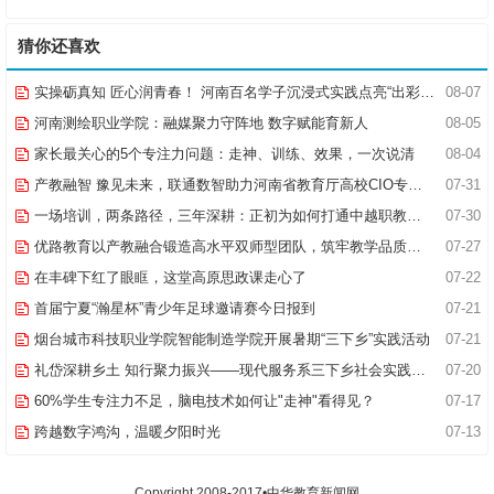
猜你还喜欢
实操砺真知 匠心润青春！ 河南百名学子沉浸式实践点亮“出彩中原”实践路
08-07
河南测绘职业学院：融媒聚力守阵地 数字赋能育新人
08-05
家长最关心的5个专注力问题：走神、训练、效果，一次说清
08-04
产教融智 豫见未来，联通数智助力河南省教育厅高校CIO专题研究班共探AI赋能高等教育新路径
07-31
一场培训，两条路径，三年深耕：正初为如何打通中越职教合作的“最后一公里”
07-30
优路教育以产教融合锻造高水平双师型团队，筑牢教学品质基石
07-27
在丰碑下红了眼眶，这堂高原思政课走心了
07-22
首届宁夏“瀚星杯”青少年足球邀请赛今日报到
07-21
烟台城市科技职业学院智能制造学院开展暑期“三下乡”实践活动
07-21
礼岱深耕乡土 知行聚力振兴——现代服务系三下乡社会实践综述
07-20
60%学生专注力不足，脑电技术如何让"走神"看得见？
07-17
跨越数字鸿沟，温暖夕阳时光
07-13
Copyright 2008-2017•中华教育新闻网