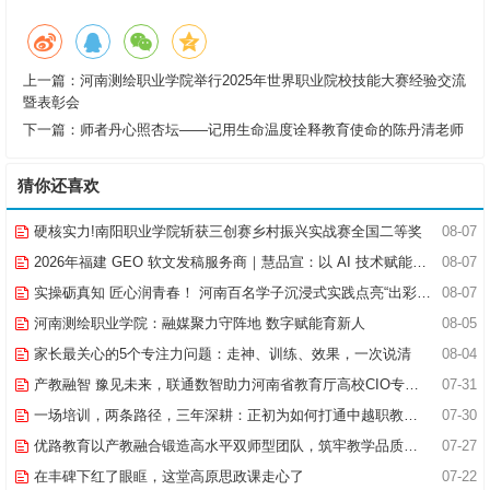
上一篇：
河南测绘职业学院举行2025年世界职业院校技能大赛经验交流
暨表彰会
下一篇：
师者丹心照杏坛——记用生命温度诠释教育使命的陈丹清老师
猜你还喜欢
硬核实力!南阳职业学院斩获三创赛乡村振兴实战赛全国二等奖
08-07
2026年福建 GEO 软文发稿服务商｜慧品宣：以 AI 技术赋能品牌全域传播
08-07
实操砺真知 匠心润青春！ 河南百名学子沉浸式实践点亮“出彩中原”实践路
08-07
河南测绘职业学院：融媒聚力守阵地 数字赋能育新人
08-05
家长最关心的5个专注力问题：走神、训练、效果，一次说清
08-04
产教融智 豫见未来，联通数智助力河南省教育厅高校CIO专题研究班共探AI赋能高等教育新路径
07-31
一场培训，两条路径，三年深耕：正初为如何打通中越职教合作的“最后一公里”
07-30
优路教育以产教融合锻造高水平双师型团队，筑牢教学品质基石
07-27
在丰碑下红了眼眶，这堂高原思政课走心了
07-22