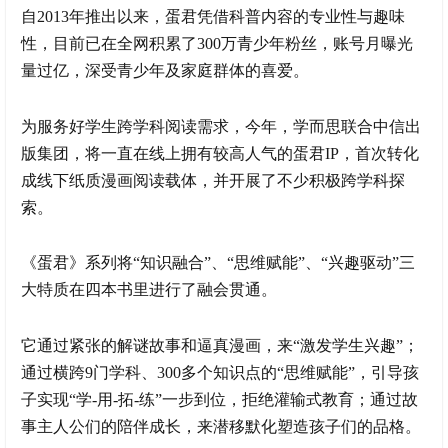
自2013年推出以来，蛋君凭借科普内容的专业性与趣味
性，目前已在全网积累了300万青少年粉丝，账号月曝光
量过亿，深受青少年及家庭群体的喜爱。
为服务好学生跨学科阅读需求，今年，学而思联合中信出
版集团，将一直在线上拥有较高人气的蛋君IP，首次转化
成线下纸质漫画阅读载体，并开展了不少积极跨学科探
索。
《蛋君》系列将“知识融合”、“思维赋能”、“兴趣驱动”三
大特质在四本书里进行了融会贯通。
它通过紧张的解谜故事和逼真漫画，来“激发学生兴趣”；
通过横跨9门学科、300多个知识点的“思维赋能”，引导孩
子实现“学-用-拓-练”一步到位，拒绝灌输式教育；通过故
事主人公们的陪伴成长，来潜移默化塑造孩子们的品格。