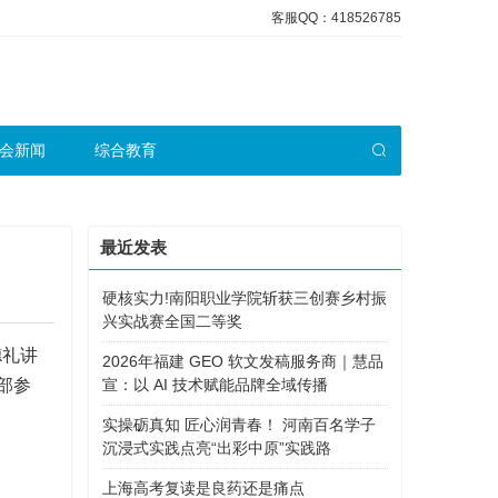
客服QQ：418526785
会新闻
综合教育
最近发表
硬核实力!南阳职业学院斩获三创赛乡村振
兴实战赛全国二等奖
德礼讲
2026年福建 GEO 软文发稿服务商｜慧品
部参
宣：以 AI 技术赋能品牌全域传播
实操砺真知 匠心润青春！ 河南百名学子
沉浸式实践点亮“出彩中原”实践路
上海高考复读是良药还是痛点