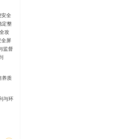
绕安全
稳定整
全攻
安全屏
与监督
到
培养质
利与环