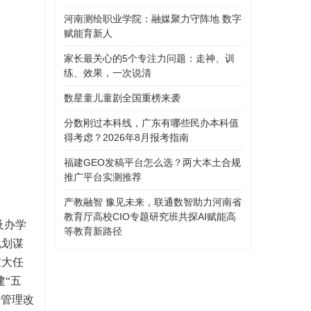
河南测绘职业学院：融媒聚力守阵地 数字
赋能育新人
家长最关心的5个专注力问题：走神、训
练、效果，一次说清
数星童儿童剧全国重榜来袭
分数刚过本科线，广东有哪些民办本科值
得考虑？2026年8月报考指南
福建GEO发稿平台怎么选？两大本土合规
推广平台实测推荐
产教融智 豫见未来，联通数智助力河南省
教育厅高校CIO专题研究班共探AI赋能高
及办学
等教育新路径
规划谋
重大任
建“五
进管理改