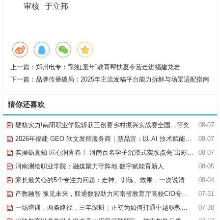
审核 | 于立邦
上一篇：
郑州电专：“彩虹童年”教育帮扶夏令营走进福建龙岩
下一篇：
品牌传播破局：2025年主流发稿平台能力拆解与场景适配指南
猜你还喜欢
硬核实力!南阳职业学院斩获三创赛乡村振兴实战赛全国二等奖
08-07
2026年福建 GEO 软文发稿服务商｜慧品宣：以 AI 技术赋能品牌全域传播
08-07
实操砺真知 匠心润青春！ 河南百名学子沉浸式实践点亮“出彩中原”实践路
08-07
河南测绘职业学院：融媒聚力守阵地 数字赋能育新人
08-05
家长最关心的5个专注力问题：走神、训练、效果，一次说清
08-04
产教融智 豫见未来，联通数智助力河南省教育厅高校CIO专题研究班共探AI赋能高等教育新路径
07-31
一场培训，两条路径，三年深耕：正初为如何打通中越职教合作的“最后一公里”
07-30