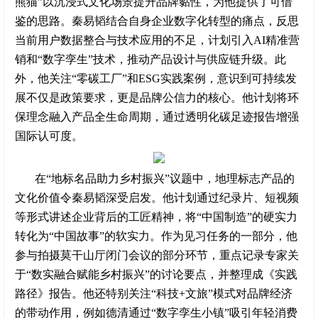
熊猫”以沉浸式文化场景提升品牌黏性，为他提供了可借
鉴的思路。秦易韬结合自身企业数字化转型的痛点，反思
当前用户数据整合与技术应用的不足，计划引入AI精准营
销和“数字孪生”技术，推动产品设计与供应链升级。此
外，他关注“零碳工厂”和ESG实践案例，意识到可持续发
展不仅是政策要求，更是品牌公信力的核心。他计划将环
保理念融入产品全生命周期，通过透明化碳足迹报告增强
国际认可度。
在“地标名品助力乡村振兴”议题中，地理标志产品的
文化价值令秦易韬深受启发。他计划通过纪录片、短视频
等形式讲述企业背后的工匠精神，将“中国制造”的硬实力
转化为“中国故事”的软实力。作为见习任务的一部分，他
参与拍摄莫干山厅闭门会议的部分环节，重点记录专家关
于“数实融合赋能乡村振兴”的讨论要点，并整理成《实践
路径》报告。他还特别关注“科技+文旅”模式对品牌经济
的带动作用，例如德清通过“数字孪生小镇”吸引年轻消费