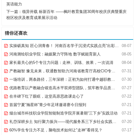
英语能力
下一篇：
领异卅载 标新百年 ——枫叶教育集团30周年校庆庆典暨重庆
校区校庆及教育成果展示活动
猜你还喜欢
实操砺真知 匠心润青春！ 河南百名学子沉浸式实践点亮“出彩中原”实践路
08-07
河南测绘职业学院：融媒聚力守阵地 数字赋能育新人
08-05
家长最关心的5个专注力问题：走神、训练、效果，一次说清
08-04
产教融智 豫见未来，联通数智助力河南省教育厅高校CIO专题研究班共探AI赋能高等教育新路径
07-31
一场培训，两条路径，三年深耕：正初为如何打通中越职教合作的“最后一公里”
07-30
优路教育以产教融合锻造高水平双师型团队，筑牢教学品质基石
07-27
在丰碑下红了眼眶，这堂高原思政课走心了
07-22
首届宁夏“瀚星杯”青少年足球邀请赛今日报到
07-21
烟台城市科技职业学院智能制造学院开展暑期“三下乡”实践活动
07-21
礼岱深耕乡土 知行聚力振兴——现代服务系三下乡社会实践综述
07-20
60%学生专注力不足，脑电技术如何让"走神"看得见？
07-17