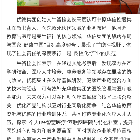
优德集团创始人牛留栓会长高度认可中原华信控股集
团在‌教书育人、医院救死扶伤‌领域的业务布局。他强调，
教育与医疗是民生福祉的核心领域，华信集团的战略布局
与国家“健康中国”目标高度契合，展现了前瞻性视野，体
现了社会责任的深度践行，是“良性化”产业的典范。
牛留栓会长表示，在经过实地考察后，发现双方在产
学研结合、医疗人才培养、康养服务‌等领域存在显著的协
同效应。优德集团在医疗器械研发、健康产业链整合方面
的技术与经验，可有效补充华信集团的医院管理与医疗服
务能力。未来双方可以在‌推动医疗器械核心技术上联合攻
关，优化产品结构以应对行业同质化竞争。结合华信教育
资源与优德的行业培训体系，共同打造专业化医疗人才队
伍。探索“个人IP+智慧医疗”‌互联网医院与特色科室，提升
医院科室创新力和服务覆盖面。同时两家企业地理位置相
近，且在河南本土产业发展中具有相似的“文化基因”和使