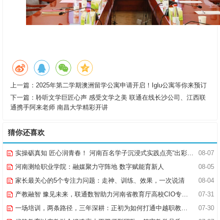
上一篇：
2025年第二学期澳洲留学公寓申请开启！Iglu公寓等你来预订
下一篇：
聆听文学巨匠心声 感受文学之美 联通在线长沙公司、江西联
通携手阿来老师 南昌大学精彩开讲
猜你还喜欢
实操砺真知 匠心润青春！ 河南百名学子沉浸式实践点亮“出彩中原”实践路
08-07
河南测绘职业学院：融媒聚力守阵地 数字赋能育新人
08-05
家长最关心的5个专注力问题：走神、训练、效果，一次说清
08-04
产教融智 豫见未来，联通数智助力河南省教育厅高校CIO专题研究班共探AI赋能高等教育新路径
07-31
一场培训，两条路径，三年深耕：正初为如何打通中越职教合作的“最后一公里”
07-30