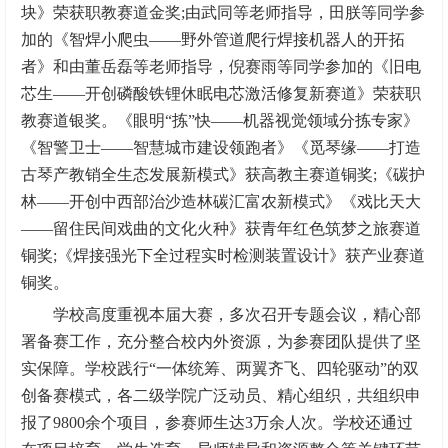
块》荣获职教赛道金奖;由武同等老师指导，田朕等同学参
加的《智焊小爬虫——野外管道爬行焊接机器人的开拓
者》和由董岳磊等老师指导，倪赛雨等同学参加的《旧电
芯生——开创磷酸铁锂休眠电芯激活修复新赛道》荣获职
教赛道银奖。《眼明“拣”快——机器视觉领域分拣专家》
《智警卫士——智慧城市建设领跑者》《觅琴缘——打造
古琴产教销全生态发展新模式》获高教主赛道铜奖;《碳护
林——开创中西部治沙造林碳汇富农新模式》《戏比天大
——留住民间戏曲的文化火种》获青年红色筑梦之旅赛道
铜奖;《焊接强光下全过程实时检测装置设计》获产业赛道
铜奖。
学校高度重视本届大赛，多次召开专题会议，精心部
署备赛工作，充分整合校内外资源，为参赛团队提供了坚
实保障。学校践行“一体统筹、两翼齐飞、四轮驱动”的双
创备赛模式，各二级学院广泛动员、精心组织，共组织申
报了9800余个项目，参赛师生达3万余人次。学校还通过