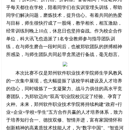
乎每天都住在学校，陪着同学们在实训室埋头训练，帮助
同学们解决问题，磨炼技术，提升信心。有着共同的热爱
与目标，师生很快拧成了一股绳，教学相长，相互激励，
经常训练到晚上10点，休息日也坚持奋战。作为校企合作
单位，科大讯飞也选派了1名专业教师参与指导团队训
练，在与师生磨合一段时间后，也被郑软团队的拼搏精神
所感染，与师生团队共同起早贪黑进行备战，毫无怨言。
本次比赛不仅是郑州软件职业技术学院师生学风教风
的一次集中展现，也大幅提振了该校学科建设及人才培养
的信心，同时锻炼了一支凝聚力、战斗力俱佳的高水平竞
赛团队，为郑软迈向“双高”职业院校沉淀了经验、孕育了
火种。未来，郑州软件职业技术学院将持续构建“政府+行
业+企业+学校+学生”五方合作共赢的人才培养体系，致力
于培养知行合一、德技双修、智情并进，富有家国情怀和
创新精神的高素质技术技能人才，为“数字中国”、“智造河