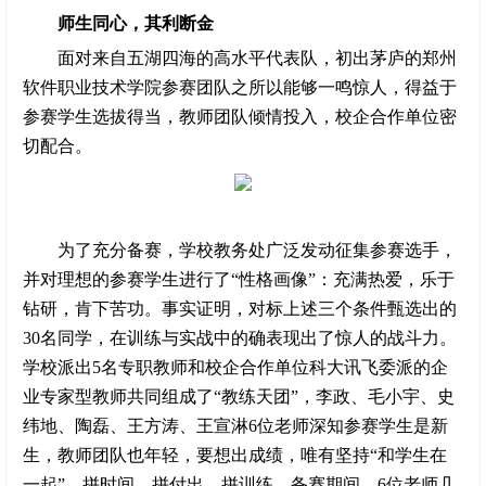
师生同心，其利断金
面对来自五湖四海的高水平代表队，初出茅庐的郑州
软件职业技术学院参赛团队之所以能够一鸣惊人，得益于
参赛学生选拔得当，教师团队倾情投入，校企合作单位密
切配合。
为了充分备赛，学校教务处广泛发动征集参赛选手，
并对理想的参赛学生进行了“性格画像”：充满热爱，乐于
钻研，肯下苦功。事实证明，对标上述三个条件甄选出的
30名同学，在训练与实战中的确表现出了惊人的战斗力。
学校派出5名专职教师和校企合作单位科大讯飞委派的企
业专家型教师共同组成了“教练天团”，李政、毛小宇、史
纬地、陶磊、王方涛、王宣淋6位老师深知参赛学生是新
生，教师团队也年轻，要想出成绩，唯有坚持“和学生在
一起”，拼时间、拼付出、拼训练。备赛期间，6位老师几