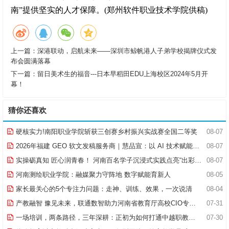
南”提供坚实的人才保障。(郑州软件职业技术学院供稿)
上一篇：
深港联动，启航未来——深圳市鲸帆港人子弟学校揭牌仪式发
布会圆满落幕
下一篇：
留日美术生的福音---日本早稻田EDU上海校区2024年5月开
幕！
猜你还喜欢
硬核实力!南阳职业学院斩获三创赛乡村振兴实战赛全国二等奖
08-07
2026年福建 GEO 软文发稿服务商｜慧品宣：以 AI 技术赋能品牌全域传播
08-07
实操砺真知 匠心润青春！ 河南百名学子沉浸式实践点亮“出彩中原”实践路
08-07
河南测绘职业学院：融媒聚力守阵地 数字赋能育新人
08-05
家长最关心的5个专注力问题：走神、训练、效果，一次说清
08-04
产教融智 豫见未来，联通数智助力河南省教育厅高校CIO专题研究班共探AI赋能高等教育新路径
07-31
一场培训，两条路径，三年深耕：正初为如何打通中越职教合作的“最后一公里”
07-30