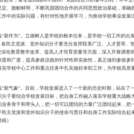
坚定、旗帜鲜明，不断巩固团结合作的共同思想政治基础，准确
工作中的实际问题，有针对性地开展学习，为推动学校事业发展
“新作为”。立德树人是学校的根本任务，是学校一切工作的出
，各民主党派、党外知识分子要充分发挥联系广泛、人才荟萃、
校深化教育教学改革、提高人才培育质量等方面，深入开展调查
深度和广度，提高参政议政的针对性和实效性，真正做到参政参
落实学校中心工作和重点任务中扎实做好本职工作，为学校高质
“新气象”。目前，学校发展进入了一个新的历史时期，站在了
识分子要结合学校发展目标，把自身工作融入落实学校重大战略
的业务骨干和带头人，把一切可以团结的力量广泛团结起来，把
予民主党派和党外知识分子的使命与责任和自身工作实际结合起
供稿）