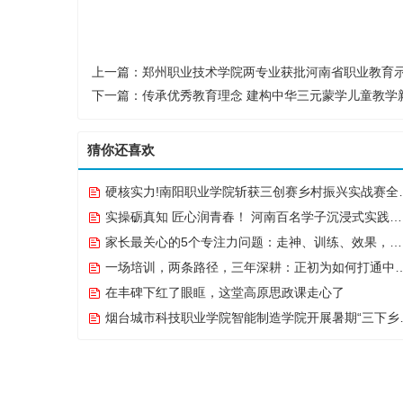
上一篇：
郑州职业技术学院两专业获批河南省职业教育
下一篇：
传承优秀教育理念 建构中华三元蒙学儿童教学
猜你还喜欢
硬核实力!南阳职业学院斩获三创赛乡村振兴实战赛全国二等奖
实操砺真知 匠心润青春！ 河南百名学子沉浸式实践点亮“出彩中原”实践路
家长最关心的5个专注力问题：走神、训练、效果，一次说清
一场培训，两条路径，三年深耕：正初为如何打通中越职教合作的“最后一公里”
在丰碑下红了眼眶，这堂高原思政课走心了
烟台城市科技职业学院智能制造学院开展暑期“三下乡”实践活动