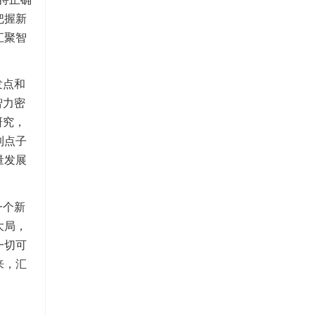
把握新
汇聚智
发点和
智力密
研究，
到点子
量发展
一个新
大局，
一切可
来，汇