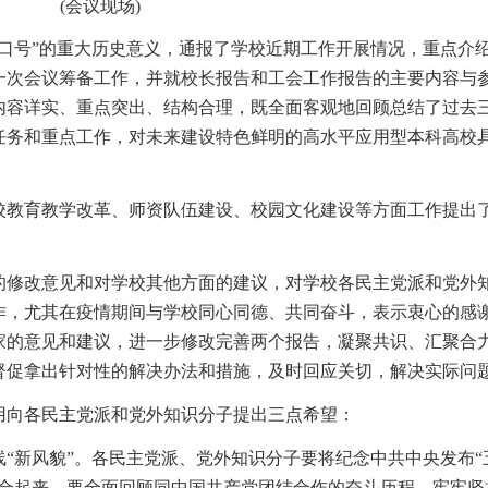
(会议现场)
口号”的重大历史意义，通报了学校近期工作开展情况，重点介
一次会议筹备工作，并就校长报告和工会工作报告的主要内容与
内容详实、重点突出、结构合理，既全面客观地回顾总结了过去
任务和重点工作，对未来建设特色鲜明的高水平应用型本科高校
校教育教学改革、师资队伍建设、校园文化建设等方面工作提出
的修改意见和对学校其他方面的建议，对学校各民主党派和党外
作，尤其在疫情期间与学校同心同德、共同奋斗，表示衷心的感
家的意见和建议，进一步修改完善两个报告，凝聚共识、汇聚合
督促拿出针对性的解决办法和措施，及时回应关切，解决实际问
用向各民主党派和党外知识分子提出三点希望：
“新风貌”。各民主党派、党外知识分子要将纪念中共中央发布“
结合起来，要全面回顾同中国共产党团结合作的奋斗历程，牢牢坚