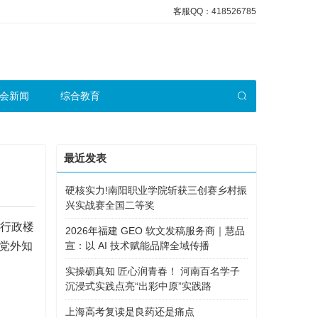
客服QQ：418526785
会新闻
综合教育
最近发表
硬核实力!南阳职业学院斩获三创赛乡村振
兴实战赛全国二等奖
在行政楼
2026年福建 GEO 软文发稿服务商｜慧品
党外知
宣：以 AI 技术赋能品牌全域传播
实操砺真知 匠心润青春！ 河南百名学子
沉浸式实践点亮“出彩中原”实践路
上海高考复读是良药还是痛点