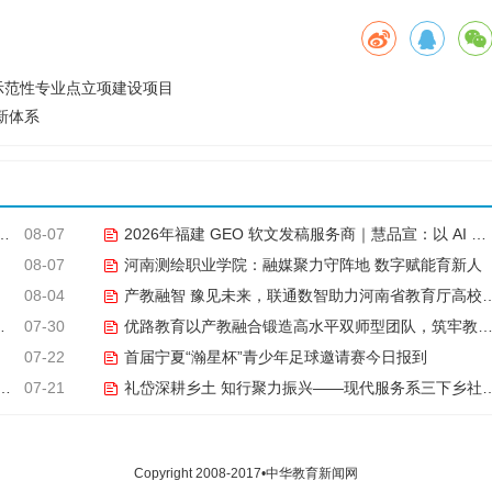
示范性专业点立项建设项目
新体系
08-07
2026年福建 GEO 软文发稿服务商｜慧品宣：以 AI 技术赋能品牌全域传播
08-07
河南测绘职业学院：融媒聚力守阵地 数字赋能育新人
08-04
产教融智 豫见未来，联通数智助力河南省教育厅高校CIO专题研究班共探AI赋能高等教育新路径
07-30
优路教育以产教融合锻造高水平双师型团队，筑牢教学品质基石
07-22
首届宁夏“瀚星杯”青少年足球邀请赛今日报到
07-21
礼岱深耕乡土 知行聚力振兴——现代服务系三下乡社会实践综述
Copyright 2008-2017•中华教育新闻网