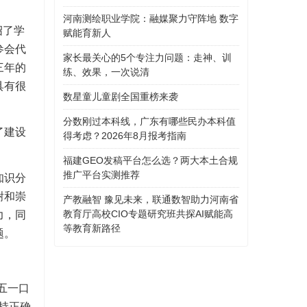
河南测绘职业学院：融媒聚力守阵地 数字
绍了学
赋能育新人
参会代
家长最关心的5个专注力问题：走神、训
三年的
练、效果，一次说清
具有很
数星童儿童剧全国重榜来袭
分数刚过本科线，广东有哪些民办本科值
了建设
得考虑？2026年8月报考指南
福建GEO发稿平台怎么选？两大本土合规
推广平台实测推荐
知识分
谢和崇
产教融智 豫见未来，联通数智助力河南省
教育厅高校CIO专题研究班共探AI赋能高
力，同
等教育新路径
题。
五一口
持正确