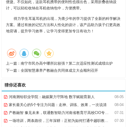
便捷。不仅如此，这款耳机携带的便利性也很出色，采用折叠收纳设
计，可以轻松收纳在耳机收纳包中，方便携带。
得力学生耳返耳机的出现，为青少年的学习提供了全新的科学解决
方案。通过有效的记忆方法和人性化的设计，该产品助力孩子们更高效
地背诵，提升学习效率，让学习变得更加专注有动力！
上一篇：
南宁市民办高中哪所比较强？第二次适应性测试成绩出炉
下一篇：
全国智慧康养产教融合共同体成立大会顺利召开
猜你还喜欢
河南测绘职业学院：融媒聚力守阵地 数字赋能育新人
08-05
家长最关心的5个专注力问题：走神、训练、效果，一次说清
08-04
产教融智 豫见未来，联通数智助力河南省教育厅高校CIO专题研究班共探AI赋能高等教育新路径
07-31
一场培训，两条路径，三年深耕：正初为如何打通中越职教合作的“最后一公里”
07-30