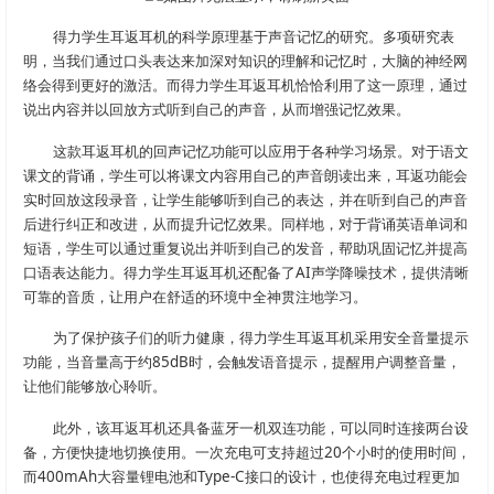
得力学生耳返耳机的科学原理基于声音记忆的研究。多项研究表
明，当我们通过口头表达来加深对知识的理解和记忆时，大脑的神经网
络会得到更好的激活。而得力学生耳返耳机恰恰利用了这一原理，通过
说出内容并以回放方式听到自己的声音，从而增强记忆效果。
这款耳返耳机的回声记忆功能可以应用于各种学习场景。对于语文
课文的背诵，学生可以将课文内容用自己的声音朗读出来，耳返功能会
实时回放这段录音，让学生能够听到自己的表达，并在听到自己的声音
后进行纠正和改进，从而提升记忆效果。同样地，对于背诵英语单词和
短语，学生可以通过重复说出并听到自己的发音，帮助巩固记忆并提高
口语表达能力。得力学生耳返耳机还配备了AI声学降噪技术，提供清晰
可靠的音质，让用户在舒适的环境中全神贯注地学习。
为了保护孩子们的听力健康，得力学生耳返耳机采用安全音量提示
功能，当音量高于约85dB时，会触发语音提示，提醒用户调整音量，
让他们能够放心聆听。
此外，该耳返耳机还具备蓝牙一机双连功能，可以同时连接两台设
备，方便快捷地切换使用。一次充电可支持超过20个小时的使用时间，
而400mAh大容量锂电池和Type-C接口的设计，也使得充电过程更加