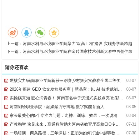
上一篇：
河南水利与环境职业学院聚力“双高工程”建设 实现办学新跨越
下一篇：
河南水利与环境职业学院在金砖国家技术创新大赛中再创佳绩
猜你还喜欢
硬核实力!南阳职业学院斩获三创赛乡村振兴实战赛全国二等奖
08-07
2026年福建 GEO 软文发稿服务商｜慧品宣：以 AI 技术赋能品牌全域传播
08-07
实操砺真知 匠心润青春！ 河南百名学子沉浸式实践点亮“出彩中原”实践路
08-07
河南测绘职业学院：融媒聚力守阵地 数字赋能育新人
08-05
家长最关心的5个专注力问题：走神、训练、效果，一次说清
08-04
产教融智 豫见未来，联通数智助力河南省教育厅高校CIO专题研究班共探AI赋能高等教育新路径
07-31
一场培训，两条路径，三年深耕：正初为如何打通中越职教合作的“最后一公里”
07-30